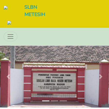
SLBN
METESIH
Previous
Next