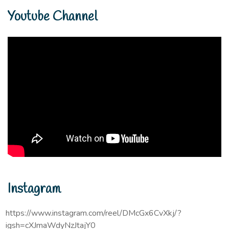
Youtube Channel
Instagram
https://www.instagram.com/reel/DMcGx6CvXkj/?
igsh=cXJmaWdyNzJtajY0