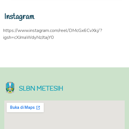
Instagram
https://www.instagram.com/reel/DMcGx6CvXkj/?
igsh=cXJmaWdyNzJtajY0
SLBN METESIH