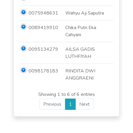
0075948631
Wahyu Aji Saputra
0089419910
Chika Putri Eka
Cahyani
0095134279
AILSA GADIS
LUTHFIYAH
0098178183
RINDITA DWI
ANGGRAENI
Showing 1 to 6 of 6 entries
Previous
1
Next