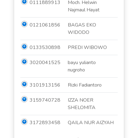
0111889913
Moch. Helwin
Najmaul Hayat
0121061856
BAGAS EKO
WIDODO
0133530898
PREDI WIBOWO
3020041525
bayu yulianto
nugroho
3101913156
Rizki Fadiantoro
3159740728
IZZA NOER
SHELOMITA
3172893458
QAILA NUR AIZYAH