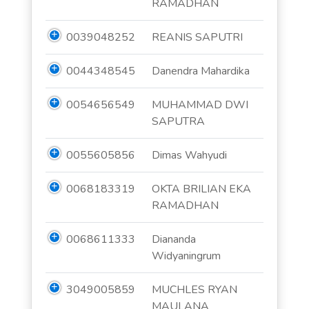
RAMADHAN
0039048252
REANIS SAPUTRI
0044348545
Danendra Mahardika
0054656549
MUHAMMAD DWI
SAPUTRA
0055605856
Dimas Wahyudi
0068183319
OKTA BRILIAN EKA
RAMADHAN
0068611333
Diananda
Widyaningrum
3049005859
MUCHLES RYAN
MAULANA